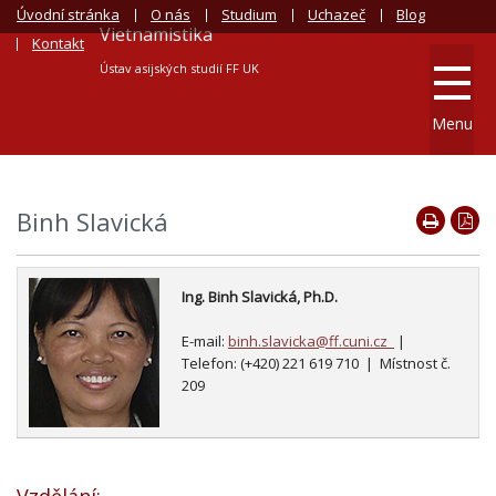
Úvodní stránka
O nás
Studium
Uchazeč
Blog
Vietnamistika
Kontakt
Ústav asijských studií FF UK
Menu
Binh Slavická
Ing. Binh Slavická, Ph.D.
E-mail:
binh.slavicka@ff.cuni.cz
|
Telefon: (+420) 221 619 710 | Místnost č.
209