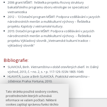
2006 grant MŠMT: řešitelka projektu Rozvoj struktury
bakalářského programu oboru etnologie se specializací
vietnamistika
2012 – 13 Dotační program MŠMT: Podpora vzdělávání v jazycích
národnostních menšin a multikulturní výchovy – Řešitelka
projektu
Kapitoly z vietnamské kultury.
2015: Dotační program MŠMT: Podpora vzdělávání v jazycích
národnostních menšin a multikulturní výchovy. – Řešitelka
projektu Výkladový slovník „Vietnamské kulturní tradice –
výkladový slovník“
Bibliografie:
SLAVICKÁ, Binh.
Vietnamština v době otevřených dveří
. In: Dálný
východ, 2013, č. • no. 2, s. • p. 117-129. ISSN 1805-1049.
HLAVATÁ, Lucie a Binh SLAVICKÁ.
Praktická vietnamština –
Učebnice.
Praha: Fortuna, 2010.
Tato stránka používá soubory cookies,
prostřednictvím kterých uchovává
informace ve vašem počítači. Některé
cookies zajišťují správnou funkci těchto