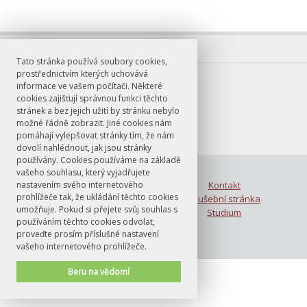
Tato stránka používá soubory cookies,
prostřednictvím kterých uchovává
informace ve vašem počítači. Některé
cookies zajišťují správnou funkci těchto
stránek a bez jejich užití by stránku nebylo
možné řádně zobrazit. Jiné cookies nám
pomáhají vylepšovat stránky tím, že nám
dovolí nahlédnout, jak jsou stránky
používány. Cookies používáme na základě
© FF UK 2026
vašeho souhlasu, který vyjadřujete
nastavením svého internetového
Blog
Kontakt
prohlížeče tak, že ukládání těchto cookies
Uchazeč
Zkušební stránka
umožňuje. Pokud si přejete svůj souhlas s
O nás
Studium
používáním těchto cookies odvolat,
proveďte prosím příslušné nastavení
vašeho internetového prohlížeče.
Beru na vědomí