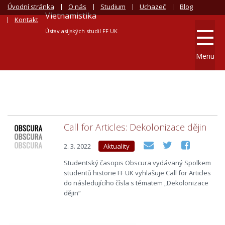
Úvodní stránka
O nás
Studium
Uchazeč
Blog
Vietnamistika
Kontakt
Ústav asijských studií FF UK
Menu
Call for Articles: Dekolonizace dějin
2. 3. 2022
Aktuality
Studentský časopis Obscura vydávaný Spolkem
studentů historie FF UK vyhlašuje Call for Articles
do následujícího čísla s tématem „Dekolonizace
dějin“